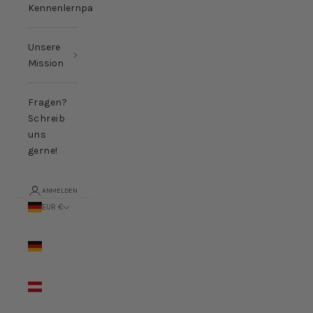
Kennenlernpakete
Unsere
Mission
Fragen?
Schreib
uns
gerne!
ANMELDEN
EUR €
Land
Deutschland
(EUR €)
Österreich
(EUR €)