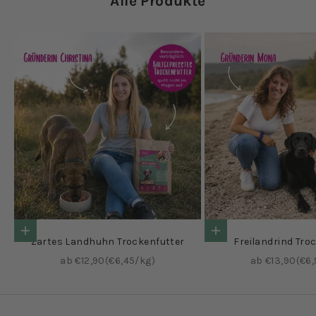
Alle Produkte
Optionen auswählen
Optionen auswählen
Zartes Landhuhn Trockenfutter
Freilandrind Tro
Angebot
Angebot
ab €12,90
(€6,45/kg)
ab €13,90
(€6