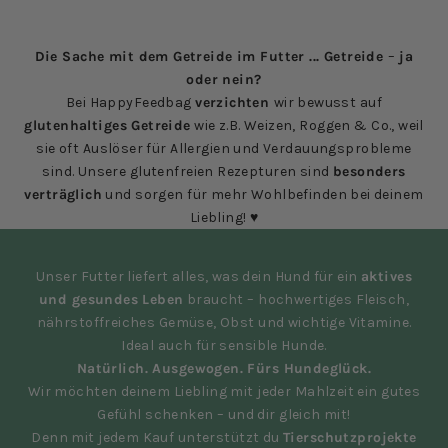
Die Sache mit dem Getreide im Futter ... Getreide
–
ja
oder nein?
Bei HappyFeedbag
verzichten
wir bewusst auf
glutenhaltiges Getreide
wie z.B. Weizen, Roggen & Co., weil
sie oft Auslöser für Allergien und Verdauungsprobleme
sind. Unsere glutenfreien Rezepturen sind
besonders
verträglich
und sorgen für mehr Wohlbefinden bei deinem
Liebling! ♥
Unser Futter liefert alles, was dein Hund für ein
aktives
und gesundes Leben
braucht – hochwertiges Fleisch,
nährstoffreiches Gemüse, Obst und wichtige Vitamine.
Ideal auch für sensible Hunde.
Natürlich. Ausgewogen. Fürs Hundeglück.
Wir möchten deinem Liebling mit jeder Mahlzeit ein gutes
Gefühl schenken – und dir gleich mit!
Denn mit jedem Kauf unterstützt du
Tierschutzprojekte