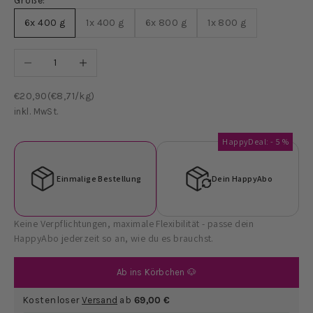
Größe:
6x 400 g
1x 400 g
6x 800 g
1x 800 g
Anzahl verringern
Anzahl erhöhen
Angebot
€20,90
(€8,71/kg)
inkl. MwSt.
HappyDeal: - 5 %
Einmalige Bestellung
Dein HappyAbo
Keine Verpflichtungen, maximale Flexibilität - passe dein
HappyAbo jederzeit so an, wie du es brauchst.
Ab ins Körbchen 🐶
Kostenloser
Versand
ab
69,00 €