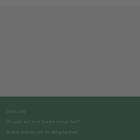
Unsere Mission
Nachhaltigkeit
Heldengeschichten
Über uns
👉🏼 Lust auf eine Zusammenarbeit?
Gratis Starterset für Adoptanten