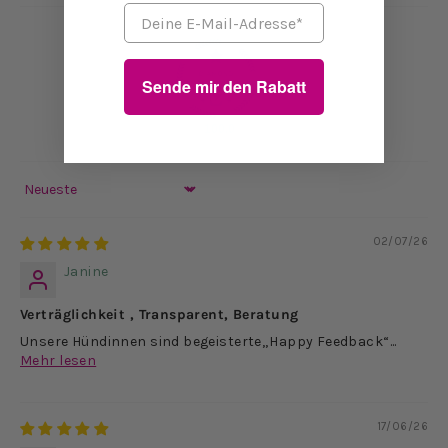
Email
Sende mir den Rabatt
100.0
Sort by
02/07/26
Janine
Verträglichkeit , Transparent, Beratung
Unsere Hündinnen sind begeisterte„Happy Feedback“...
Mehr lesen
17/06/26