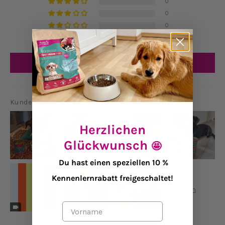
0
0
0
0
Bewertung schreiben
Kundenfotos & -videos
Herzlichen
Glückwunsch
🤩
Du hast einen speziellen 10 %
Kennenlernrabatt freigeschaltet!
Vorname