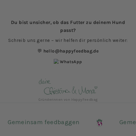
Du bist unsicher, ob das Futter zu deinem Hund
passt?
Schreib uns gerne – wir helfen dir persönlich weiter:
💬
hello@happyfeedbag.de
WhatsApp
Gründerinnen von HappyFeedbag
Gemeinsam feedbaggen
Geme
Warum feedbaggen so wichtig ist