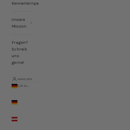
Kennenlernpakete
Unsere
Mission
Fragen?
Schreib
uns
gerne!
ANMELDEN
EUR €
Land
Deutschland
(EUR €)
Österreich
(EUR €)