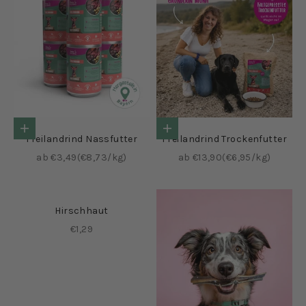
Optionen auswählen
Optionen auswählen
Freilandrind Nassfutter
Freilandrind Trockenfutter
Angebot
Angebot
ab €3,49
(€8,73/kg)
ab €13,90
(€6,95/kg)
Hirschhaut
Angebot
€1,29