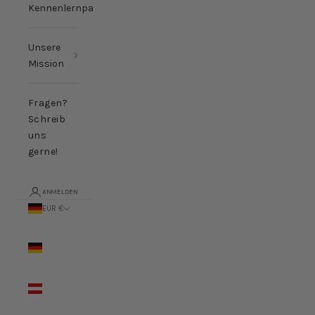
Kennenlernpakete
Unsere
Mission
Fragen?
Schreib
uns
gerne!
ANMELDEN
EUR €
Land
Deutschland
(EUR €)
Österreich
(EUR €)