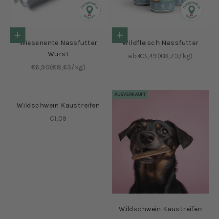
Optionen auswählen
Optionen auswählen
Wiesenente Nassfutter
Wildfleisch Nassfutter
Wurst
Angebot
ab €3,49
(€8,73/kg)
Angebot
€6,90
(€8,63/kg)
AUSVERKAUFT
Wildschwein Kaustreifen
Angebot
€1,09
Wildschwein Kaustreifen