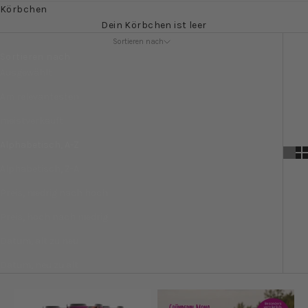
Körbchen
Dein Körbchen ist leer
Sortieren nach
Sortieren nach
Ausgewählt
Am relevantesten
meistverkauft
Alphabetisch, A-Z
Alphabetisch, Z-A
Preis, niedrig nach hoch
Preis, hoch nach niedrig
Datum, alt zu neu
Datum, neu zu alt