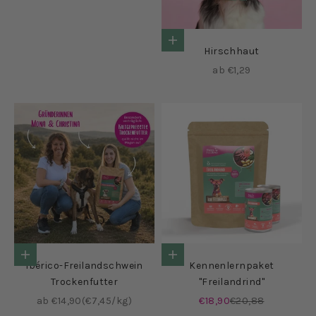
Optionen auswählen
Hirschhaut
Angebot
ab €1,29
Optionen auswählen
Ab ins Körbchen 🐶
Ibérico-Freilandschwein
Kennenlernpaket
Trockenfutter
"Freilandrind"
Angebot
Angebot
Regulärer Preis
ab €14,90
(€7,45/kg)
€18,90
€20,88