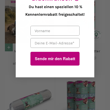
Du hast einen speziellen 10 %
Kennenlernrabatt freigeschaltet!
Vorname
Email
Optionen auswählen
Optionen auswählen
Weidelamm MINIS
Weidelamm Nassfutter
Trockenfutter
Angebot
ab €3,65
(€9,13/kg)
Sende mir den Rabatt
Angebot
ab €15,90
(€7,95/kg)